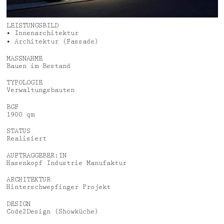
Aktuelles
Jobs
Auszeichnungen
Datenschutz
LEISTUNGSBILD
• Innenarchitektur
Medien, Vorträge & Dialog
Impressum
• Architektur (Fassade)
MASSNAHME
Bauen im Bestand
Deutsch
English
TYPOLOGIE
Verwaltungsbauten
BGF
1900 qm
STATUS
Realisiert
AUFTRAGGEBER:IN
Hasenkopf Industrie Manufaktur
ARCHITEKTUR
Hinterschwepfinger Projekt
DESIGN
Code2Design (Showküche)