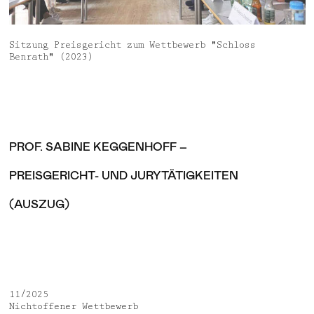
Aktuelles
Jobs
Auszeichnungen
Datenschutz
Sitzung Preisgericht zum Wettbewerb "Schloss
Medien, Vorträge & Dialog
Impressum
Benrath" (2023)
Deutsch
English
PROF. SABINE KEGGENHOFF –
PREISGERICHT- UND JURYTÄTIGKEITEN
(AUSZUG)
11/2025
Nichtoffener Wettbewerb