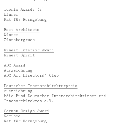
Iconic Awards
(2)
Winner
Rat für Formgebung
Best Architects
Winner
Zinnobergruen
Finest Interior Award
Finest Spirit
ADC Award
Auszeichnung
ADC Art Directors’ Club
Deutscher Innenarchitekturpreis
Auszeichnung
bdia Bund Deutscher Innenarchitektinnen und
Innenarchitekten e.V.
German Design Award
Nominee
Rat für Formgebung