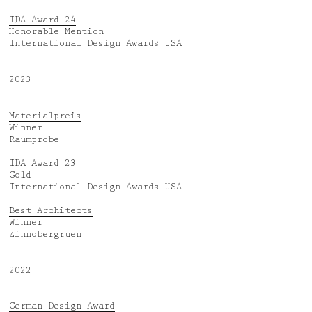
Aktuelles
Jobs
IDA Award 24
Auszeichnungen
Datenschutz
Honorable Mention
International Design Awards USA
Medien, Vorträge & Dialog
Impressum
2023
Deutsch
English
Materialpreis
Winner
Raumprobe
IDA Award 23
Gold
International Design Awards USA
Best Architects
Winner
Zinnobergruen
2022
German Design Award