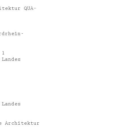
itektur QUA-
rdrhein-
 1
 Landes
 Landes
e Architektur