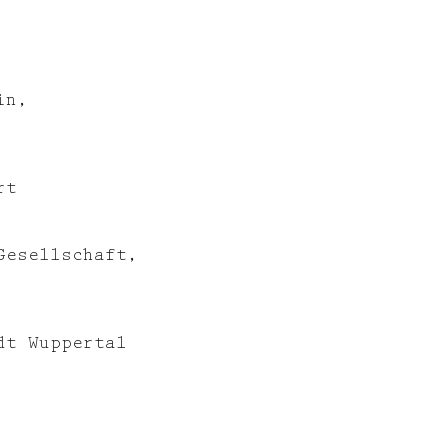
English
in,
rt
Gesellschaft,
dt Wuppertal