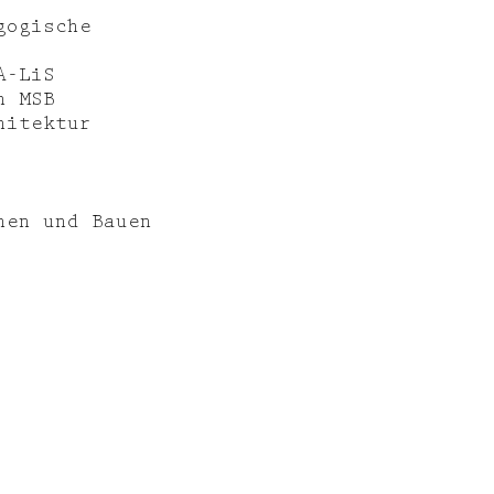
gogische
A-LiS
n MSB
hitektur
nen und Bauen