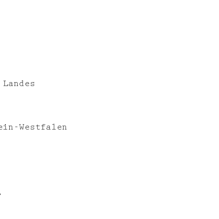
 Landes
ein-Westfalen
,
nungen
Jury & Wettbewerbe
Vorträge & Dialog
Jobs