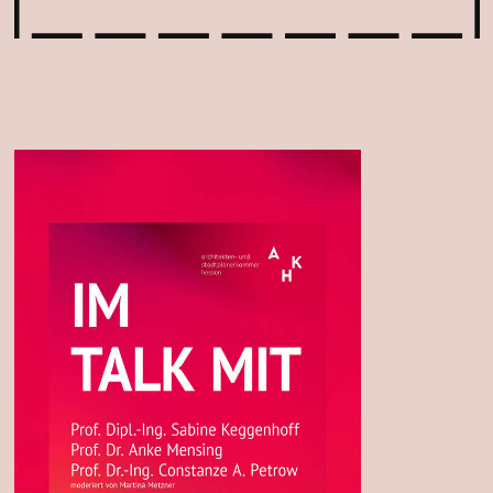
News
Jobs
Awards
Privacy Policy
Media & Lectures
Legal Notice
Deutsch
English