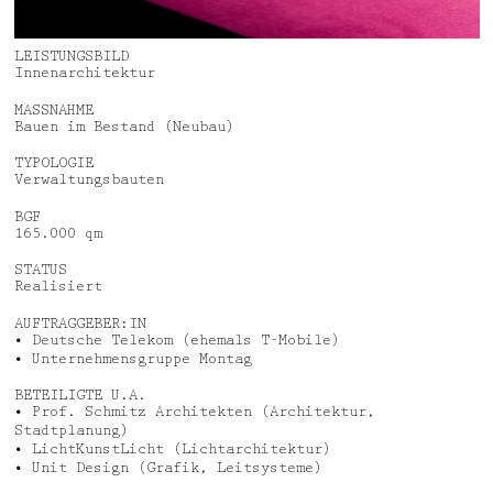
Aktuelles
Jobs
Auszeichnungen
Datenschutz
LEISTUNGSBILD
Innenarchitektur
Medien, Vorträge & Dialog
Impressum
MASSNAHME
Bauen im Bestand (Neubau)
Deutsch
English
TYPOLOGIE
Verwaltungsbauten
BGF
165.000 qm
STATUS
Realisiert
AUFTRAGGEBER:IN
• Deutsche Telekom (ehemals T-Mobile)
• Unternehmensgruppe Montag
BETEILIGTE U.A.
• Prof. Schmitz Architekten (Architektur,
Stadtplanung)
• LichtKunstLicht (Lichtarchitektur)
• Unit Design (Grafik, Leitsysteme)