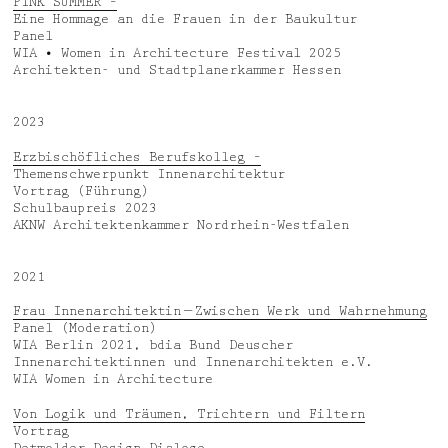
PINK SUMMER –
News
Jobs
Eine Hommage an die Frauen in der Baukultur
Panel
Awards
Privacy Policy
WIA • Women in Architecture Festival 2025
Architekten- und Stadtplanerkammer Hessen
Media & Lectures
Legal Notice
2023
Deutsch
English
Erzbischöfliches Berufskolleg –
Themenschwerpunkt Innenarchitektur
Vortrag (Führung)
Schulbaupreis 2023
AKNW Architektenkammer Nordrhein-Westfalen
2021
Frau Innenarchitektin — Zwischen Werk und Wahrnehmung
Panel (Moderation)
WIA Berlin 2021, bdia Bund Deuscher
Innenarchitektinnen und Innenarchitekten e.V.
WIA Women in Architecture
Von Logik und Träumen, Trichtern und Filtern
Vortrag
Detmolder Design Dialoge