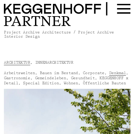
Project Archive Architecture / Project Archive
Von innen nach außen, von außen zurück:
Interior Design
KEGGENHOFF | PARTNER
bietet durch die
Verknüpfung der Disziplinen Architektur und
Innenarchitektur einen Mehrwert, der das
Potenzial von Raum zielführend, angemessen und
nachhaltig zu vermitteln vermag.
ARCHITEKTUR
,
INNENARCHITEKTUR
Arbeitswelten
,
Bauen im Bestand
,
Corporate
,
Denkmal
,
Gastronomie
,
Gemeindeleben
,
Gesundheit
,
KEGGENHOFF x
Detail
,
Special Edition
,
Wohnen
,
Öffentliche Bauten
Projektarchiv
Jury & Wettbewerbe