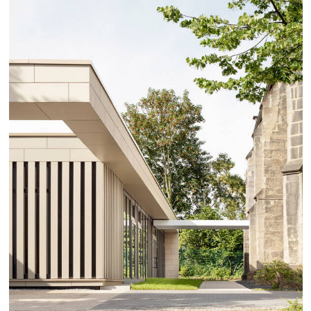
Aktuelles
Jobs
Auszeichnungen
Datenschutz
Medien, Vorträge & Dialog
Impressum
Deutsch
English