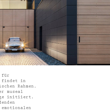
 für
 findet in
ischen Rahmen.
er museal
ge initiiert.
denden
 emotionalen