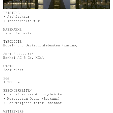
Aktuelles
Jobs
Auszeichnungen
Datenschutz
LEISTUNG
• Architektur
Medien, Vorträge & Dialog
Impressum
• Innenarchitektur
MASSNAHME
Bauen im Bestand
Deutsch
English
TYPOLOGIE
Hotel- und Gastronomiebauten (Kasino)
AUFTRAGGEBER:IN
Henkel AG & Co. KGaA
STATUS
Realisiert
BGF
1.200 qm
BESONDERHEITEN
• Bau einer Verbindungsbrücke
• Merosystem Decke (Bestand)
• Denkmalgeschützter Innenhof
WETTBEWERB